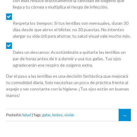
con ellas reduce drásticamente la cantidad de oxígeno que
llega a tu córnea y multiplica el riesgo de infección.
Respeta los tiempos:
Si tus lentillas son mensuales, duran 30
días desde que abres el blíster, no 30 puestas. No intentes
alargar su vida útil para ahorrar, tu salud visual vale mucho más.
Dales un descanso:
Acostúmbrate a quitarte las lentillas un
par de horas antes de ir a dormir y usa tus gafas. Tus ojos
agradecerán ese respiro de oxígeno extra.
Dar el paso a las lentillas es una decisión fantástica que mejorará
tu comodidad diaria. Solo necesitas un poco de práctica frente al
espejo y ser constante con la higiene. ¡Tus ojos están en buenas
manos!
Posted in
Salud
| Tags:
gafas
,
lentes
,
visión