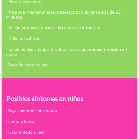
· Picor y ojos rojos
· No poder mantener la lectura/escritura durante más de 10
minutos
· Visión borrosa al levantar la cabeza mientras lee
· Dolor de cabeza
· Incomodidad y fatiga al realizar tareas que requieren visión de
cerca
· Baile de letras al leer
Posibles síntomas en niños
· Baja comprensión lectora
· Lectura lenta
· Usar el dedo al leer