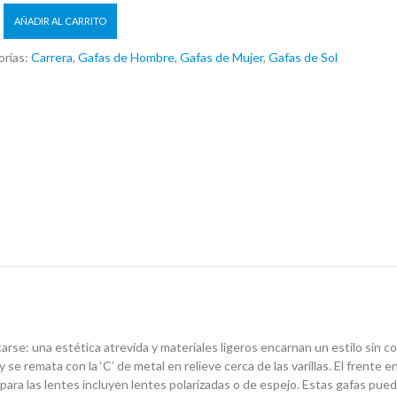
AÑADIR AL CARRITO
orías:
Carrera
,
Gafas de Hombre
,
Gafas de Mujer
,
Gafas de Sol
arse: una estética atrevida y materiales ligeros encarnan un estilo sin c
 se remata con la ‘C’ de metal en relieve cerca de las varillas. El frente e
 para las lentes incluyen lentes polarizadas o de espejo. Estas gafas pued