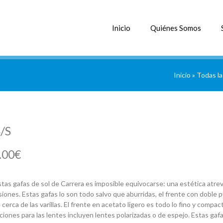
Inicio
Quiénes Somos
Inicio
»
Todas la
/S
.00
€
tas gafas de sol de Carrera es imposible equivocarse: una estética atrevi
iones. Estas gafas lo son todo salvo que aburridas, el frente con doble p
 cerca de las varillas. El frente en acetato ligero es todo lo fino y compac
ciones para las lentes incluyen lentes polarizadas o de espejo. Estas gaf