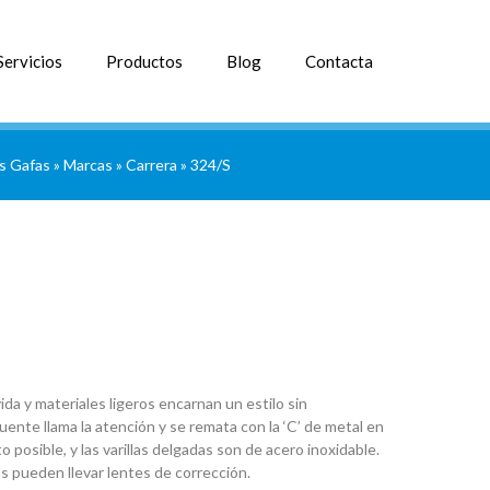
Servicios
Productos
Blog
Contacta
s Gafas
»
Marcas
»
Carrera
» 324/S
da y materiales ligeros encarnan un estilo sin
uente llama la atención y se remata con la ‘C’ de metal en
to posible, y las varillas delgadas son de acero inoxidable.
as pueden llevar lentes de corrección.