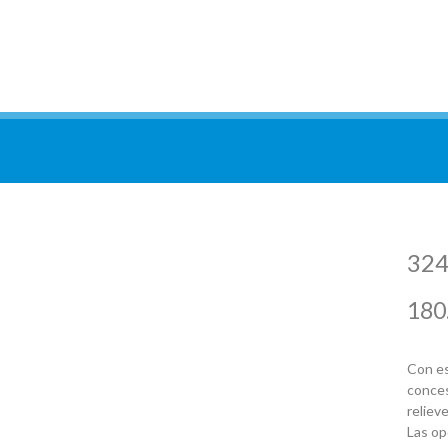
324
180
Con es
conces
relieve
Las op