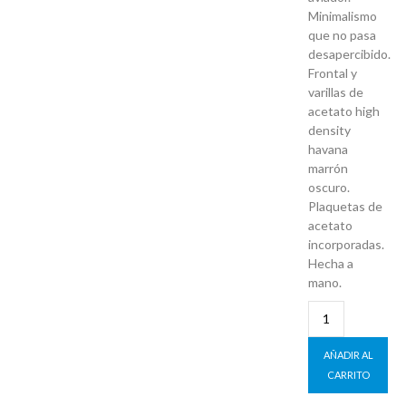
Minimalismo
que no pasa
desapercibido.
Frontal y
varillas de
acetato high
density
havana
marrón
oscuro.
Plaquetas de
acetato
incorporadas.
Hecha a
mano.
AÑADIR AL
CARRITO