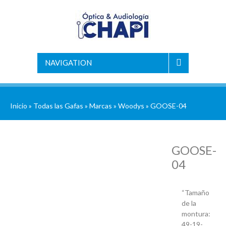
NAVIGATION
Inicio
»
Todas las Gafas
»
Marcas
»
Woodys
» GOOSE-04
GOOSE-
04
“Tamaño
de la
montura:
49-19-