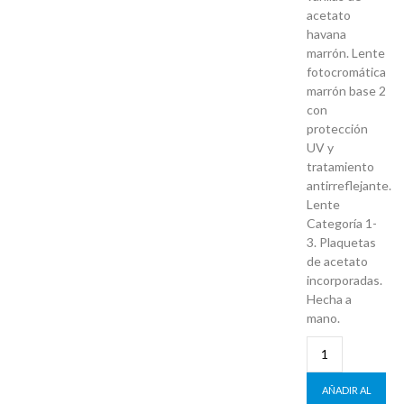
acetato
havana
marrón. Lente
fotocromática
marrón base 2
con
protección
UV y
tratamiento
antirreflejante.
Lente
Categoría 1-
3. Plaquetas
de acetato
incorporadas.
Hecha a
mano.
AÑADIR AL