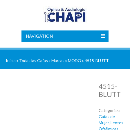
NAVIGATION
Inicio
»
Todas las Gafas
»
Marcas
»
MODO
» 4515-BLUTT
4515-
BLUTT
Categorías:
Gafas de
Mujer
,
Lentes
Oftálmicas
,