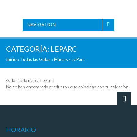
NAVIGATION
CATEGORÍA:
LEPARC
Inicio
»
Todas las Gafas
»
Marcas
» LeParc
Gafas de la marca LeParc
No se han encontrado productos que coincidan con tu selección.
HORARIO